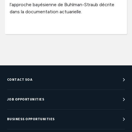
l’approche bayésienne de Buhlman-Straub décrite
dans la documentation actuarielle.
CONTACT SOA
Customer Service Center
Department Directory
JOB OPPORTUNITIES
Newsroom
Job Center
Careers at SOA
BUSINESS OPPORTUNITIES
Sponsorship Opportunities