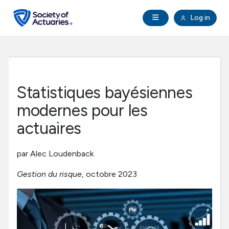
Skip to main content
Skip to footer
Open Navigation
Log in
search
Clo
Future Actuaries
Education & Exams
Statistiques bayésiennes
Professional Development
modernes pour les
actuaires
Research Institute
par Alec Loudenback
Communities
Gestion du risque
, octobre 2023
Tools & Resources
About SOA